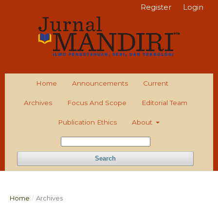
Register
Login
Home
Announcements
Current
Archives
Focus And Scope
Editorial Team
Publication Ethics
About
Search
Home
/
Archives