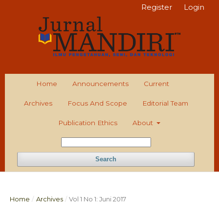
Register
Login
Home
Announcements
Current
Archives
Focus And Scope
Editorial Team
Publication Ethics
About
Search
Home
/
Archives
/
Vol 1 No 1: Juni 2017