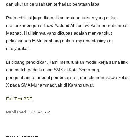
dan ukuran perusahaan terhadap perataan laba.
Pada edisi ini juga ditampilkan tentang tulisan yang cukup
menarik mengenai Taâ€™addud Al-Jumâ€™at menurut empat
Mazhab. Hal lainnya yang dikupas adalah menyangkut
pelaksanaan E-Musrenbang dalam implementasinya di
masyarakat.
Di bidang pendidikan, kami menurunkan model kerja sama link
and match pada lulusan SMK di Kota Semarang,
pengembangan modul pembelajaran, dan ekonomi siswa kelas
X pada SMA Muhammadiyah di Karanganyar.
Full Text PDF
2018-01-24
Published: