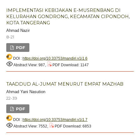
IMPLEMENTASI KEBIJAKAN E-MUSRENBANG DI
KELURAHAN GONDRONG, KECAMATAN CIPONDOH,
KOTA TANGERANG
Ahmad Nazir
8-21
PDF
DOI :
https://doi.org/10.33753/mandiri.v1i1.6
Abstract View: 987,
PDF Download: 1147
TAADDUD AL-JUMAT MENURUT EMPAT MAZHAB
Ahmad Yani Nasution
22-39
PDF
DOI :
https://doi.org/10.33753/mandiri.v1i1.7
Abstract View: 7552,
PDF Download: 6853