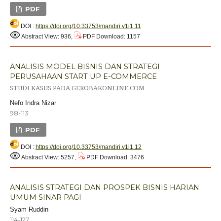
PDF
DOI :
https://doi.org/10.33753/mandiri.v1i1.11
Abstract View: 936,
PDF Download: 1157
ANALISIS MODEL BISNIS DAN STRATEGI
PERUSAHAAN START UP E-COMMERCE
STUDI KASUS PADA GEROBAKONLINE.COM
Nefo Indra Nizar
98-113
PDF
DOI :
https://doi.org/10.33753/mandiri.v1i1.12
Abstract View: 5257,
PDF Download: 3476
ANALISIS STRATEGI DAN PROSPEK BISNIS HARIAN
UMUM SINAR PAGI
Syam Ruddin
114-127