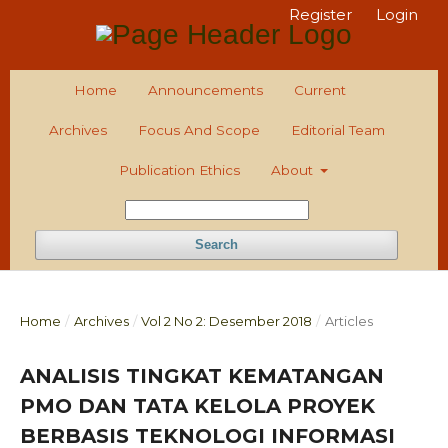
Register
Login
Home
Announcements
Current
Archives
Focus And Scope
Editorial Team
Publication Ethics
About
Search
Home
/
Archives
/
Vol 2 No 2: Desember 2018
/
Articles
ANALISIS TINGKAT KEMATANGAN
PMO DAN TATA KELOLA PROYEK
BERBASIS TEKNOLOGI INFORMASI