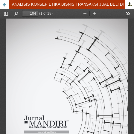
ANALISIS KONSEP ETIKA BISNIS TRANSAKSI JUAL BELI DI PASAR TRADISIONAL SELASA PANAM KECAMATAN TAMPAN KOTA PEKANBARU PERSPEKTIF EKONOMI ISLAM